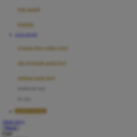
Moby
bak mandi
Momami
handuk
Mothercare
AGEN RESMI
Mustela
ayunan dan walker bayi
My Buddy Tag
My K
alas bermain anak bayi
N
mainan anak bayi
Naif
mothercare toys
Nike
elc toys
Nordic Natural
AGEN TOGEL
Nuby
Akun Saya
Nuna
Masuk
Cari