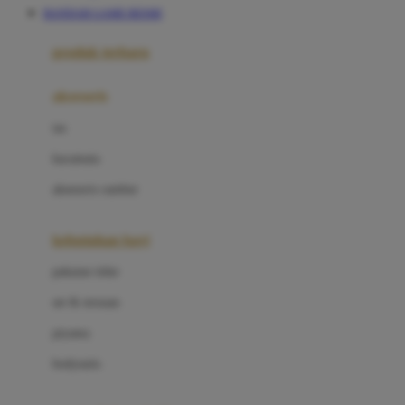
BANDAR GAME RESMI
Azetabio
produk terbaru
B
aksesoris
Baabaasheepz
tas
Babiators
kacamata
Baby Dove
aksesoris rambut
Baby Jogger
Baby Rovega
kebutuhan bayi
Babybee
pakaian tidur
Banana Boat
set & terusan
Banz
piyama
Barbie
bodysuits
Beaba