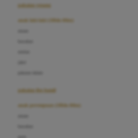
pakaian renang
Bumkins
anak laki-laki (18bln-8thn)
C
atasan
Cetaphil
bawahan
Chicco
setelan
Childlife
jaket
Clevamama
pakaian dalam
Cocolatte
Cottonseeds
pakaian ibu hamil
Cozy N Safe
anak perempuan (18bln-8thn)
Crane
atasan
Cybex
bawahan
D
gaun