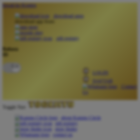
lewati ke Konten
download apps
download app from:
gift registry
Bahasa
ID
LOGIN
DAFTAR
Contact
Us
Toggle Nav
about Kanmo Circle
gift registry
store finder
contact us