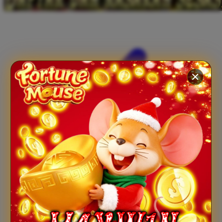
Xootz
Y
Yamatoya
Z
Zaxy
Zoggs
0-9
4Moms
59S